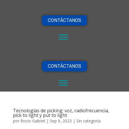
CONTÁCTANOS
CONTÁCTANOS
Tecnologías de picking: voz, radiofrecuencia,
pick to light y put to light
por
Rocio Gabriel
|
Sep 9, 2023
|
Sin categoría